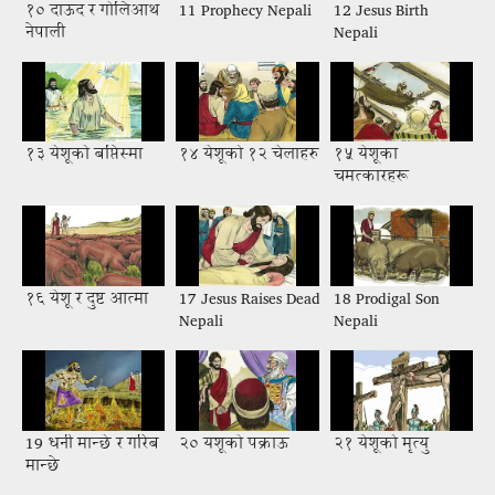
१० दाऊद र गोलिआथ
11 Prophecy Nepali
12 Jesus Birth
नेपाली
Nepali
१३ येशूको बप्तिस्मा
१४ येशूको १२ चेलाहरु
१५ येशूका
चमत्कारहरू
१६ येशू र दुष्ट आत्मा
17 Jesus Raises Dead
18 Prodigal Son
Nepali
Nepali
19 धनी मान्छे र गरिब
२० यशूको पक्राऊ
२१ येशूको मृत्यु
मान्छे