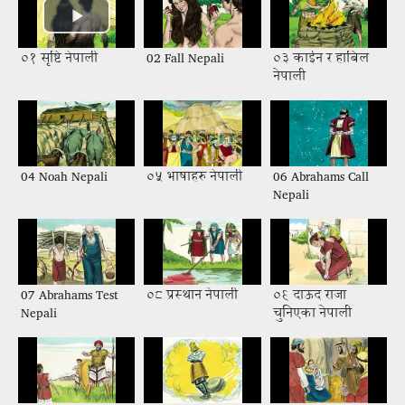
०१ सृष्टि नेपाली
02 Fall Nepali
०३ काईन र हाबिल
नेपाली
04 Noah Nepali
०५ भाषाहरु नेपाली
06 Abrahams Call
Nepali
07 Abrahams Test
०८ प्रस्थान नेपाली
०९ दाऊद राजा
Nepali
चुनिएका नेपाली