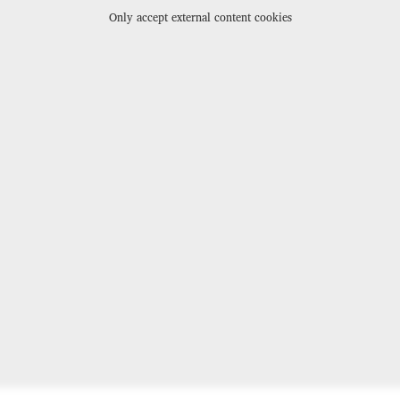
Only accept external content cookies